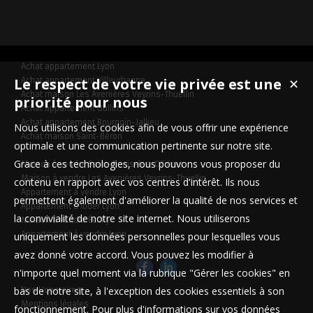
Achat appartement Lyon
Le respect de votre vie privée est une
Achat appartement Villeurbanne
✕
Achat maison Les Avenières Veyrins-Thuellin
priorité pour nous
Achat appartement Oullins
Achat appartement Bourgoin-Jallieu
Nous utilisons des cookies afin de vous offrir une expérience
Achat maison Saint-Béron
optimale et une communication pertinente sur notre site.
Grace à ces technologies, nous pouvons vous proposer du
Maison à vendre Saint-Genis-les-Ollières
Maison à vendre Les Avenières Veyrins-Thuellin
contenu en rapport avec vos centres d'intérêt. Ils nous
Appartement à vendre Lyon
permettent également d'améliorer la qualité de nos services et
Appartement à louer Lyon
la convivialité de notre site internet. Nous utiliserons
Maison à vendre Écully
Appartement à vendre Lyon
uniquement les données personnelles pour lesquelles vous
avez donné votre accord. Vous pouvez les modifier à
n'importe quel moment via la rubrique "Gérer les cookies" en
bas de notre site, à l'exception des cookies essentiels à son
Nos Honoraires
Mentions légales
fonctionnement. Pour plus d'informations sur vos données