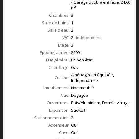
• Garage double enfilade, 24.60
m²
Chambres
3
Salle de bains
1
Salle d'eau
2
WC
2
Indépendant
Étage
3
Epoque, année
2000
État général
En bon état
Chauffage
Gaz
Aménagée et équipée,
Cuisine
Indépendante
Ameublement
Non meublé
Vue
Dégagée
Ouvertures
Bois/Aluminium, Double vitrage
Exposition
Sud-Est
Stationnement int.
2
Ascenseur
Oui
Cave
Oui