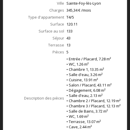
Ville
Sainte-Foy-lès-Lyon
Charges
345,34 € /mois
Type d'appartement
T4/5
Surface
120.11
Surface au sol
133
Séjour
43
Terrasse
13
Pièces
5
• Entrée / Placard, 7.28 m²
• WC, 1.26 m²
• Chambre 1, 13.35 m²
• Salle d'eau, 3.26 m²
• Cuisine, 13.91 m²
• Salon / Placard, 43.11 m²
• Dégagement, 6.08 m²
• Salle d'eau, 2.13 m²
Description des pièces
• Chambre 2 / Placard, 12.19 m²
• Chambre 3 / Placard, 12.13 m²
• Salle de Bains, 3.72 m²
• WC, 1.69 m²
• Terrasse, 13.07 m²
• Cave, 2.44 m²