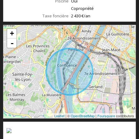
Piscine
Oui
Copropriété
Taxe foncière
2 430 €/an
+
-
Leaflet
| ©
OpenStreetMap
|
Foursquare
contributors