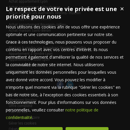
Achat appartement Lyon
Le respect de votre vie privée est une
Achat appartement Villeurbanne
✕
Achat maison Les Avenières Veyrins-Thuellin
priorité pour nous
Achat appartement Oullins
Achat appartement Bourgoin-Jallieu
Nous utilisons des cookies afin de vous offrir une expérience
Achat maison Saint-Béron
optimale et une communication pertinente sur notre site.
Grace à ces technologies, nous pouvons vous proposer du
Maison à vendre Saint-Genis-les-Ollières
Maison à vendre Les Avenières Veyrins-Thuellin
contenu en rapport avec vos centres d'intérêt. Ils nous
Appartement à vendre Lyon
permettent également d'améliorer la qualité de nos services et
Appartement à louer Lyon
la convivialité de notre site internet. Nous utiliserons
Maison à vendre Écully
Appartement à vendre Lyon
uniquement les données personnelles pour lesquelles vous
avez donné votre accord. Vous pouvez les modifier à
n'importe quel moment via la rubrique "Gérer les cookies" en
bas de notre site, à l'exception des cookies essentiels à son
Nos Honoraires
Mentions légales
fonctionnement. Pour plus d'informations sur vos données
Offre complète
personnelles, veuillez consulter
notre politique de
Plan du site
confidentialité
.
Espace propriétaire
Gérer les cookies
Création site immobilier