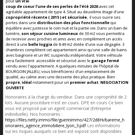
pour
un vrai
coup de
coeur l'une de ses perles de l'été 2026
avec cet
agréable appartement de type 4. Situé au deuxième étage d'une
copropriété récente ( 2015 ) et sécurisée
, il vous ouvre ses
portes dans une
distribution des plus fonctionnelle
qui
équilibre avec justesse le coin nuit et la partie vie. Dans un bain de
lumière,
son séjour cuisine
lumineux
de 30 m2 vous permettra
de recevoir avec proches et amis avec en complément un accès
direct à une
belle loggia
de 8.49 m2 dotée d'une vue dégagée. 3
chambres complètent cet appartement ainsi qu'une salle de bains
avec baignoire et un WC suspendu indépendant. Votre véhicule
sera facilement accessible et sécurisé avec le
garage fermé
vendu avec l'appartement. A quelques minutes de l'hôpital de
BOURGOIN JALLIEU, vous bénéficierez d'un emplacement de
qualité, au calme avec une desserte des plus pratique. Bien
propre
,
idéal
notamment pour un
premier achat
.
NEGOCIATION
OUVERTE
Honoraires à la charge du vendeur. Dans une copropriété de 2
lots. Aucune procédure n'est en cours. DPE en cours Ce bien
vous est proposé par un agent commercial (Entreprise
individuelle). Nos honoraires :
https://files.netty.immo/file/guerinimmo/427/2d8Hi/bareme_h
onoraires_agence_immobiliere_lyon_3.pdf
Les informations
sur les risques auxquels ce bien est exposé sont disponibles