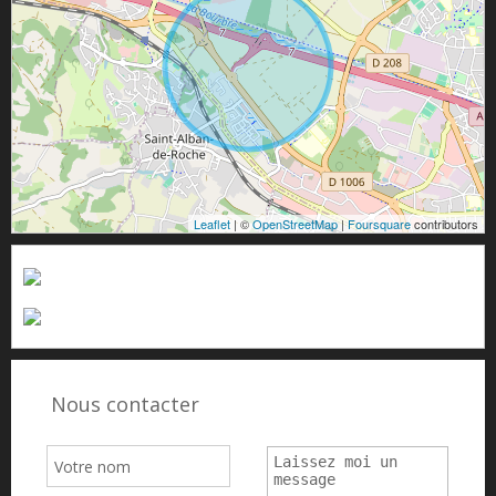
Leaflet
| ©
OpenStreetMap
|
Foursquare
contributors
Nous contacter