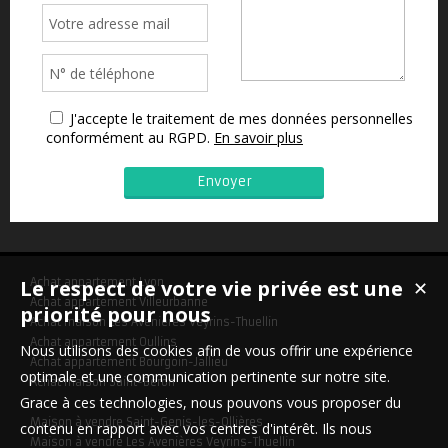
J'accepte le traitement de mes données personnelles
conformément au RGPD.
En savoir plus
Le respect de votre vie privée est une
Achat appartement Lyon
✕
Achat appartement Villeurbanne
priorité pour nous
Achat maison Les Avenières Veyrins-Thuellin
Achat appartement Oullins
Nous utilisons des cookies afin de vous offrir une expérience
Achat appartement Bourgoin-Jallieu
optimale et une communication pertinente sur notre site.
Achat maison Saint-Béron
Grace à ces technologies, nous pouvons vous proposer du
Maison à vendre Saint-Genis-les-Ollières
contenu en rapport avec vos centres d'intérêt. Ils nous
Maison à vendre Les Avenières Veyrins-Thuellin