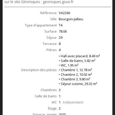
sur le site Géorisques : georisques.gouv.fr
Référence
VA2266
Ville
Bourgoin-Jallieu
Type d'appartement
T4
Surface
78.06
Séjour
29
Terrasse
8
Pièces
4
• Hall avec placard, 8.49 m²
• Salle de bains, 5.82 m²
• WC, 1.95 m²
Description des pièces
• Chambre 1, 12.78 m²
• Chambre 2, 10.02 m²
• Chambre 3, 9.80 m²
• Séjour cuisine, 29.32 m²
Chambres
3
Salle de bains
1
WC
1
Indépendant
Étage
2
Epoque, année
2015