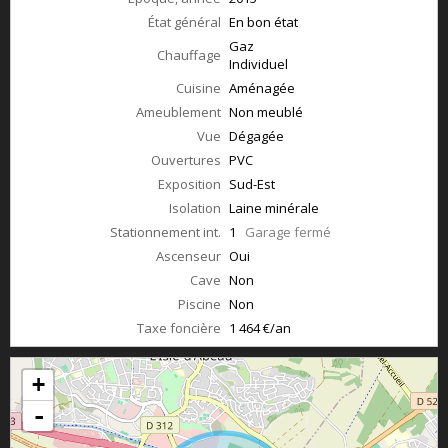
État général
En bon état
Gaz
Chauffage
Individuel
Cuisine
Aménagée
Ameublement
Non meublé
Vue
Dégagée
Ouvertures
PVC
Exposition
Sud-Est
Isolation
Laine minérale
Stationnement int.
1
Garage fermé
Ascenseur
Oui
Cave
Non
Piscine
Non
Taxe foncière
1 464 €/an
+
-