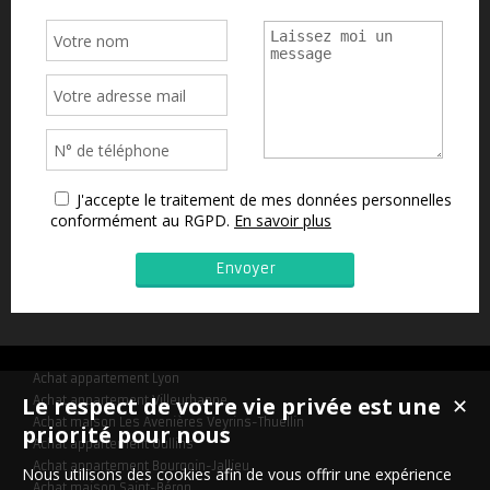
J'accepte le traitement de mes données personnelles
conformément au RGPD.
En savoir plus
Achat appartement Lyon
Le respect de votre vie privée est une
Achat appartement Villeurbanne
✕
Achat maison Les Avenières Veyrins-Thuellin
priorité pour nous
Achat appartement Oullins
Achat appartement Bourgoin-Jallieu
Nous utilisons des cookies afin de vous offrir une expérience
Achat maison Saint-Béron