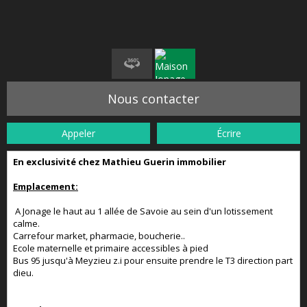
Nous contacter
Appeler
Écrire
En exclusivité chez Mathieu Guerin immobilier
Emplacement:
A Jonage le haut au 1 allée de Savoie au sein d'un lotissement
calme.
Carrefour market, pharmacie, boucherie..
Ecole maternelle et primaire accessibles à pied
Bus 95 jusqu'à Meyzieu z.i pour ensuite prendre le T3 direction part
dieu.