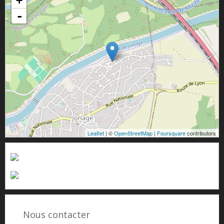
+
-
Leaflet
| ©
OpenStreetMap
|
Foursquare
contributors
Nous contacter