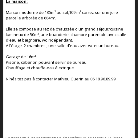
La maison:
Maison moderne de 135m² au sol,109 m² carrez sur une jolie
parcelle arborée de 684m².
Elle se compose au rez de chaussée d'un grand séjour/cuisine
lumineux de 50m², une buanderie, chambre parentale avec salle
d'eau et baignoire, wc indépendant.
A l'étage 2 chambres , une salle d'eau avec wc et un bureau.
Garage de 16m²
Piscine, cabanon pouvant servir de bureau.
Chauffage et chauffe-eau électrique
N'hésitez pas à contacter Mathieu Guerin au 06.18.96.89.99.