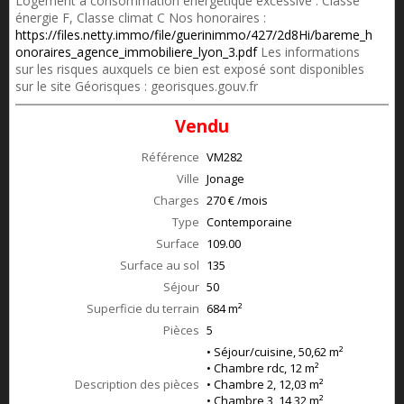
Logement à consommation énergétique excessive : Classe
énergie F, Classe climat C Nos honoraires :
https://files.netty.immo/file/guerinimmo/427/2d8Hi/bareme_h
onoraires_agence_immobiliere_lyon_3.pdf
Les informations
sur les risques auxquels ce bien est exposé sont disponibles
sur le site Géorisques : georisques.gouv.fr
Vendu
Référence
VM282
Ville
Jonage
Charges
270 € /mois
Type
Contemporaine
Surface
109.00
Surface au sol
135
Séjour
50
Superficie du terrain
684 m²
Pièces
5
• Séjour/cuisine, 50,62 m²
• Chambre rdc, 12 m²
Description des pièces
• Chambre 2, 12,03 m²
• Chambre 3, 14,32 m²