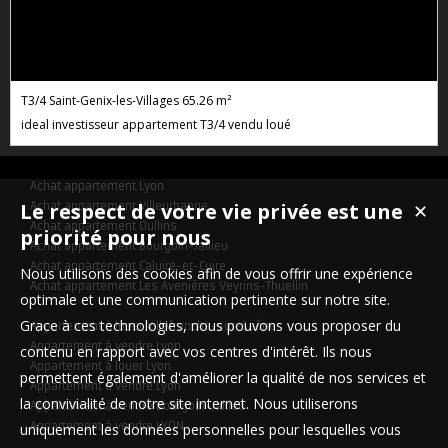
T3/4 Saint-Genix-les-Villages
65.26 m²
ideal investisseur appartement T3/4 vendu loué
Achat appartement Lyon
Le respect de votre vie privée est une
Achat appartement Villeurbanne
✕
Achat appartement Oullins
priorité pour nous
Achat appartement Bourgoin-Jallieu
Achat appartement Caluire-et-Cuire
Nous utilisons des cookies afin de vous offrir une expérience
Achat appartement Les Avenières Veyrins-Thuellin
optimale et une communication pertinente sur notre site.
Grace à ces technologies, nous pouvons vous proposer du
Appartement à louer Villefranche-sur-Saône
Appartement à vendre Lyon
contenu en rapport avec vos centres d'intérêt. Ils nous
Appartement à louer Lyon
permettent également d'améliorer la qualité de nos services et
Appartement à vendre Lyon
la convivialité de notre site internet. Nous utiliserons
Appartement à vendre Bourgoin-Jallieu
Appartement à vendre LYON
uniquement les données personnelles pour lesquelles vous