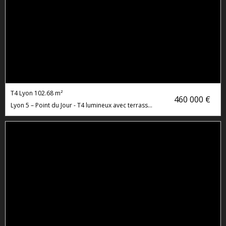
T4 Lyon
102.68 m²
460 000 €
Lyon 5 – Point du Jour - T4 lumineux avec terrasse et Garage double