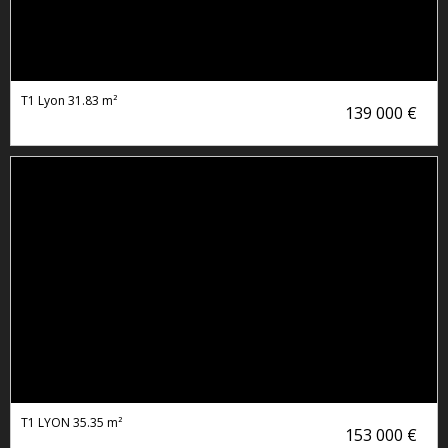
T1 Lyon
31.83 m²
139 000 €
T1 LYON
35.35 m²
153 000 €