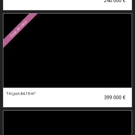
240 000 €
Coup de cœur
T4 Lyon
84.19 m²
399 000 €