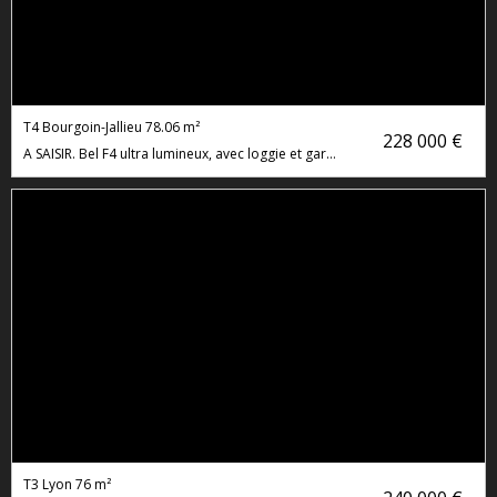
T4 Bourgoin-Jallieu
78.06 m²
228 000 €
A SAISIR. Bel F4 ultra lumineux, avec loggie et garage fermé
T3 Lyon
76 m²