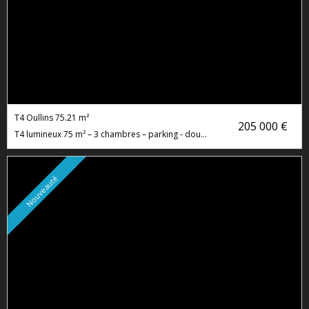
T4 Oullins
75.21 m²
205 000 €
T4 lumineux 75 m² – 3 chambres – parking - double balcon – Oullins
Nouveauté