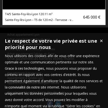
T4/5 Sainte-Foy-lès-Lyon
120.11 m²
645 000 €
Sainte-Foy-lès-Lyon – T5 de 120 m2 - Terrasse - vue dégagée - piscine - garage double
Achat appartement Lyon
Le respect de votre vie privée est une
Achat appartement Villeurbanne
✕
Achat appartement Oullins
priorité pour nous
Achat appartement Bourgoin-Jallieu
Achat appartement Caluire-et-Cuire
Nous utilisons des cookies afin de vous offrir une expérience
Achat appartement Les Avenières Veyrins-Thuellin
optimale et une communication pertinente sur notre site.
Grace à ces technologies, nous pouvons vous proposer du
Appartement à vendre Lyon
Appartement à louer Lyon
contenu en rapport avec vos centres d'intérêt. Ils nous
Appartement à vendre Lyon
permettent également d'améliorer la qualité de nos services et
Appartement à vendre Bourgoin-Jallieu
la convivialité de notre site internet. Nous utiliserons
Appartement à vendre LYON
Appartement à vendre Sainte-Foy-lès-Lyon
uniquement les données personnelles pour lesquelles vous
avez donné votre accord. Vous pouvez les modifier à
n'importe quel moment via la rubrique "Gérer les cookies" en