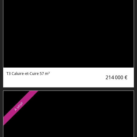
T3 Caluire-et-Cuire
57 m²
214 000 €
A saisir