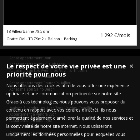
T3 Villeurbanne
78.58 m²
1 292 €/mois
Gratte Ciel - T3 79m2 + Balcon + Parking
Achat appartement Lyon
Le respect de votre vie privée est une
Achat appartement Villeurbanne
✕
Achat maison Les Avenières Veyrins-Thuellin
priorité pour nous
Achat appartement Oullins
Achat appartement Bourgoin-Jallieu
Nous utilisons des cookies afin de vous offrir une expérience
Achat maison Saint-Béron
optimale et une communication pertinente sur notre site.
Grace à ces technologies, nous pouvons vous proposer du
Maison à vendre Saint-Genis-les-Ollières
Maison à vendre Les Avenières Veyrins-Thuellin
contenu en rapport avec vos centres d'intérêt. Ils nous
Appartement à vendre Lyon
permettent également d'améliorer la qualité de nos services et
Appartement à louer Lyon
la convivialité de notre site internet. Nous utiliserons
Maison à vendre Écully
Appartement à vendre Lyon
uniquement les données personnelles pour lesquelles vous