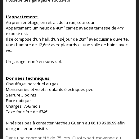
Possède des garages en sous-sol
L'appartement:
Au premier étage, en retrait de la rue, côté cour.
Appartement lumineux de 40m² carrez avec sa terrasse de 4m²
exposé est.
Il se compose d'un hall, d'un séjour de 20m² avec cuisine ouverte,
une chambre de 12,6m² avec placards et une salle de bains avec
wc.
Un garage fermé en sous-sol.
Données techniques:
Chauffage individuel au gaz .
Menuiseries et volets roulants électriques pvc
Serrure 3 points
Fibre optique.
Charges: 75€/mois
Taxe foncière de 674€.
N'hésitez pas à contacter Mathieu Guerin au 06.18.96.89.99 afin
d'organiser une visite.
Dans une copropriété de 75 lots. Quote-part moyenne du