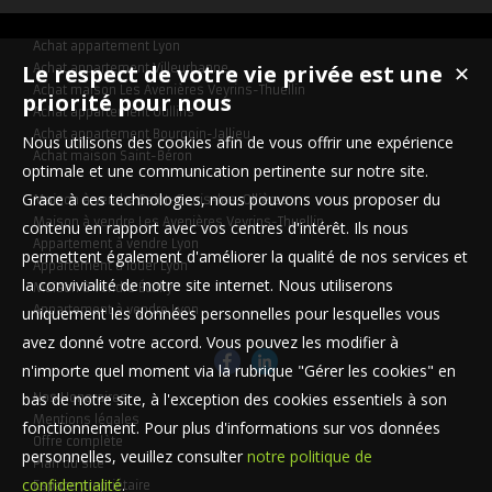
Achat appartement Lyon
Le respect de votre vie privée est une
Achat appartement Villeurbanne
✕
Achat maison Les Avenières Veyrins-Thuellin
priorité pour nous
Achat appartement Oullins
Achat appartement Bourgoin-Jallieu
Nous utilisons des cookies afin de vous offrir une expérience
Achat maison Saint-Béron
optimale et une communication pertinente sur notre site.
Grace à ces technologies, nous pouvons vous proposer du
Maison à vendre Saint-Genis-les-Ollières
Maison à vendre Les Avenières Veyrins-Thuellin
contenu en rapport avec vos centres d'intérêt. Ils nous
Appartement à vendre Lyon
permettent également d'améliorer la qualité de nos services et
Appartement à louer Lyon
la convivialité de notre site internet. Nous utiliserons
Maison à vendre Écully
Appartement à vendre Lyon
uniquement les données personnelles pour lesquelles vous
avez donné votre accord. Vous pouvez les modifier à
n'importe quel moment via la rubrique "Gérer les cookies" en
bas de notre site, à l'exception des cookies essentiels à son
Nos Honoraires
Mentions légales
fonctionnement. Pour plus d'informations sur vos données
Offre complète
personnelles, veuillez consulter
notre politique de
Plan du site
confidentialité
.
Espace propriétaire