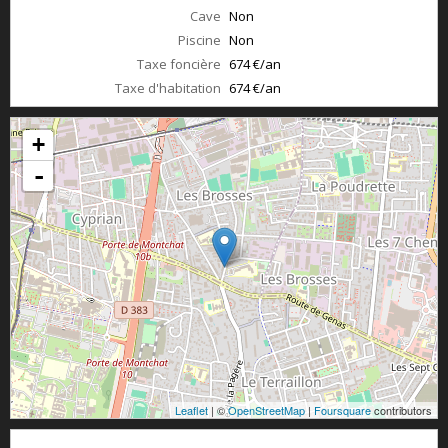
Cave
Non
Piscine
Non
Taxe foncière
674 €/an
Taxe d'habitation
674 €/an
+
-
Leaflet
| ©
OpenStreetMap
|
Foursquare
contributors