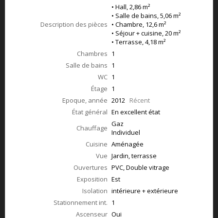
• Hall, 2,86 m²
• Salle de bains, 5,06 m²
Description des pièces
• Chambre, 12,6 m²
• Séjour + cuisine, 20 m²
• Terrasse, 4,18 m²
Chambres
1
Salle de bains
1
WC
1
Étage
1
Epoque, année
2012
Récent
État général
En excellent état
Gaz
Chauffage
Individuel
Cuisine
Aménagée
Vue
Jardin, terrasse
Ouvertures
PVC, Double vitrage
Exposition
Est
Isolation
intérieure + extérieure
Stationnement int.
1
Ascenseur
Oui