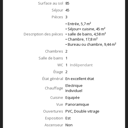
Surface au sol
85
Séjour
45
Pièces
3
• Entrée, 5,7 m²
• Séjour+ cuisine, 45 m²
Description des pièces
• salle de bains, 4,58 m²
• Chambre, 17,8 m²
• Bureau ou chambre, 9,44 m²
Chambres
2
Salle de bains
1
WC
1
Indépendant
Étage
2
État général
En excellent état
Electrique
Chauffage
Individuel
Cuisine
Equipée
Vue
Panoramique
Ouvertures
PVC, Double vitrage
Exposition
Est
Ascenseur
Non