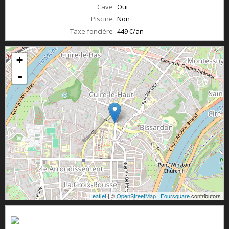
Cave
Oui
Piscine
Non
Taxe foncière
449 €/an
+
-
Leaflet
| ©
OpenStreetMap
|
Foursquare
contributors