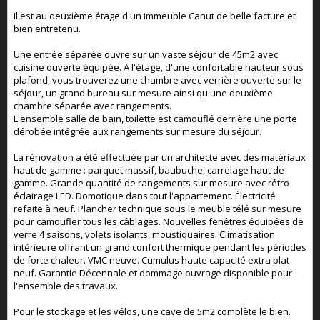
Il est au deuxième étage d'un immeuble Canut de belle facture et
bien entretenu.
Une entrée séparée ouvre sur un vaste séjour de 45m2 avec
cuisine ouverte équipée. A l'étage, d'une confortable hauteur sous
plafond, vous trouverez une chambre avec verrière ouverte sur le
séjour, un grand bureau sur mesure ainsi qu'une deuxième
chambre séparée avec rangements.
L'ensemble salle de bain, toilette est camouflé derrière une porte
dérobée intégrée aux rangements sur mesure du séjour.
La rénovation a été effectuée par un architecte avec des matériaux
haut de gamme : parquet massif, baubuche, carrelage haut de
gamme. Grande quantité de rangements sur mesure avec rétro
éclairage LED. Domotique dans tout l'appartement. Électricité
refaite à neuf. Plancher technique sous le meuble télé sur mesure
pour camoufler tous les câblages. Nouvelles fenêtres équipées de
verre 4 saisons, volets isolants, moustiquaires. Climatisation
intérieure offrant un grand confort thermique pendant les périodes
de forte chaleur. VMC neuve. Cumulus haute capacité extra plat
neuf. Garantie Décennale et dommage ouvrage disponible pour
l'ensemble des travaux.
Pour le stockage et les vélos, une cave de 5m2 complète le bien.