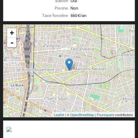
Balcon
Oui
Piscine
Non
Taxe foncière
660 €/an
+
-
Leaflet
| ©
OpenStreetMap
|
Foursquare
contributors