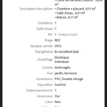
• Pièce de vie avec cuisine , 18,38
m²
Description des pièces
• Chambre + placard, 9,51 m²
• Salle d'eau , 4,31 m²
• Balcon, 4,11 m²
Chambres
1
Salle d'eau
1
WC
1
Indépendant
Étage
RDC
Epoque, année
2012
État général
En excellent état
Electrique
Chauffage
Individuel
Cuisine
Aménagée
Vue
Jardin, terrasse
Ouvertures
PVC, Double vitrage
Exposition
Sud-Est
Stationnement int.
1
Ascenseur
Oui
Cave
Non