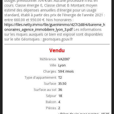
budget prévisionnel 704 €/an. Aucune procédure n'est en
cours. Classe énergie E, Classe climat B Montant moyen
estimé des dépenses annuelles d'énergie pour un usage
standard, établi à partir des prix de l'énergie de l'année 2021 :
entre 660.00 et 950.00 €. Nos honoraires :
https://files.netty.immo/file/guerinimmo/427/2d8Hi/bareme_h
onoraires_agence_immobiliere_lyon_3.pdf
Les informations
sur les risques auxquels ce bien est exposé sont disponibles
sur le site Géorisques : georisques.gouv.fr
Vendu
Référence
VA2097
Ville
Lyon
Charges
59 € /mois
Type d'appartement
T2
Surface
35.50
Surface au sol
36
Séjour
18
Balcon
4
Pièces
2