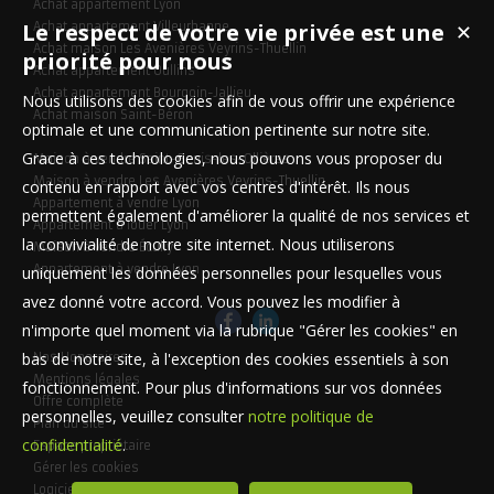
Achat appartement Lyon
Le respect de votre vie privée est une
Achat appartement Villeurbanne
✕
Achat maison Les Avenières Veyrins-Thuellin
priorité pour nous
Achat appartement Oullins
Achat appartement Bourgoin-Jallieu
Nous utilisons des cookies afin de vous offrir une expérience
Achat maison Saint-Béron
optimale et une communication pertinente sur notre site.
Grace à ces technologies, nous pouvons vous proposer du
Maison à vendre Saint-Genis-les-Ollières
Maison à vendre Les Avenières Veyrins-Thuellin
contenu en rapport avec vos centres d'intérêt. Ils nous
Appartement à vendre Lyon
permettent également d'améliorer la qualité de nos services et
Appartement à louer Lyon
la convivialité de notre site internet. Nous utiliserons
Maison à vendre Écully
Appartement à vendre Lyon
uniquement les données personnelles pour lesquelles vous
avez donné votre accord. Vous pouvez les modifier à
n'importe quel moment via la rubrique "Gérer les cookies" en
bas de notre site, à l'exception des cookies essentiels à son
Nos Honoraires
Mentions légales
fonctionnement. Pour plus d'informations sur vos données
Offre complète
personnelles, veuillez consulter
notre politique de
Plan du site
confidentialité
.
Espace propriétaire
Gérer les cookies
Logiciel immobilier